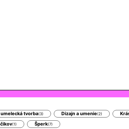
a umelecká tvorba
Dizajn a umenie
Krá
(3)
(2)
áčikov
Šperk
(1)
(7)