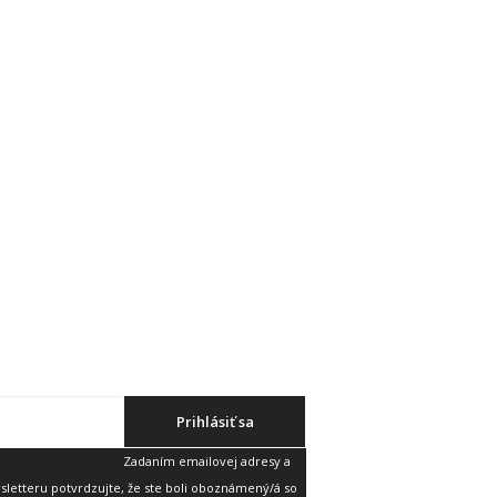
Prihlásiť sa
Zadaním emailovej adresy a
etteru potvrdzujte, že ste boli oboznámený/á so