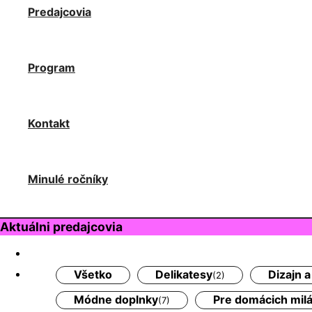
Predajcovia
Program
Kontakt
Minulé ročníky
Aktuálni predajcovia
Všetko
Delikatesy
Dizajn 
(2)
Módne doplnky
Pre domácich mil
(7)