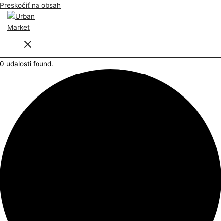
Preskočiť na obsah
0 udalosti found.