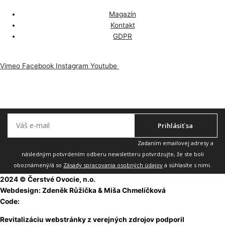
Magazín
Kontakt
GDPR
Vimeo
Facebook
Instagram
Youtube
Odoberajte náš newsletter, aby vám nič neuniklo.
Prihlásiť sa
Zadaním emailovej adresy a
následným potvrdením odberu newsletteru potvrdzujte, že ste boli
oboznámený/á so
Zásady spracovania osobných údajov
a súhlasíte s nimi.
2024 © Čerstvé Ovocie, n.o.
Webdesign: Zdeněk Růžička & Miša Chmelíčková
Code:
Martin Rejsa
Revitalizáciu webstránky z verejných zdrojov podporil
Fond na