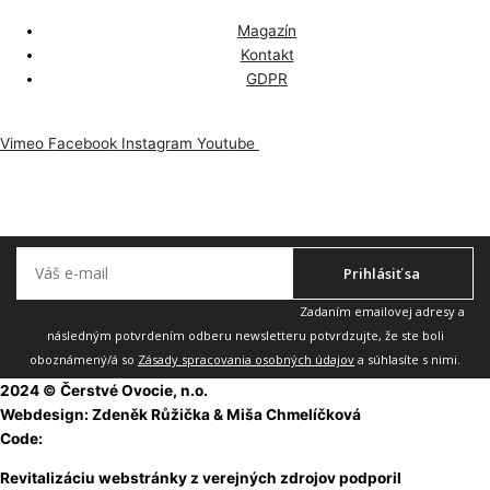
Magazín
Kontakt
GDPR
Vimeo
Facebook
Instagram
Youtube
Odoberajte náš newsletter, aby vám nič neuniklo.
Prihlásiť sa
Zadaním emailovej adresy a
následným potvrdením odberu newsletteru potvrdzujte, že ste boli
oboznámený/á so
Zásady spracovania osobných údajov
a súhlasíte s nimi.
2024 © Čerstvé Ovocie, n.o.
Webdesign: Zdeněk Růžička & Miša Chmelíčková
Code:
Martin Rejsa
Revitalizáciu webstránky z verejných zdrojov podporil
Fond na