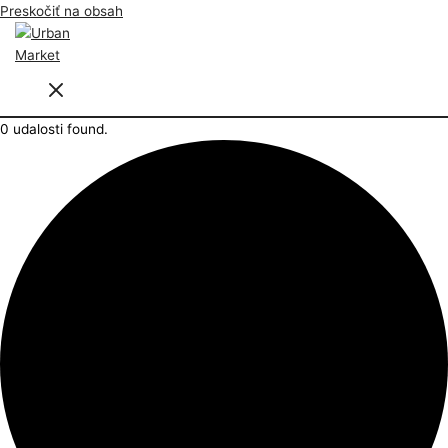
Preskočiť na obsah
0 udalosti found.