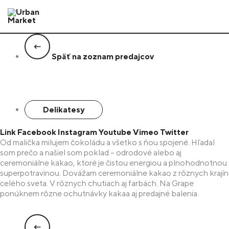
Preskočiť
na
obsah
Späť na zoznam predajcov
Delikatesy
Link
Facebook
Instagram
Youtube
Vimeo
Twitter
Od malička milujem čokoládu a všetko s ňou spojené. Hľadal
som prečo a našiel som poklad – odrodové alebo aj
ceremoniálne kakao, ktoré je čistou energiou a plnohodnotnou
superpotravinou. Dovážam ceremoniálne kakao z rôznych krajín
celého sveta. V rôznych chutiach aj farbách. Na Grape
ponúknem rôzne ochutnávky kakaa aj predajné balenia.