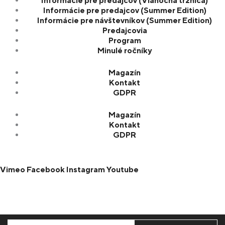
Informácie pre predajcov (Vianočná tržnica)
Informácie pre predajcov (Summer Edition)
Informácie pre návštevníkov (Summer Edition)
Predajcovia
Program
Minulé ročníky
Magazín
Kontakt
GDPR
Magazín
Kontakt
GDPR
Vimeo
Facebook
Instagram
Youtube
Odoberajte náš newsletter, aby vám
nič neuniklo.