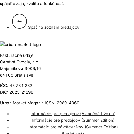
spájať dizajn, kvalitu a funkčnosť.
Späť na zoznam predajcov
Fakturačné údaje:
Čerstvé Ovocie, n.o.
Majerníkova 3008/16
841 05 Bratislava
IČO: 45 734 232
DIČ: 2023121298
Urban Market Magazín ISSN: 2989-4069
Informácie pre predajcov (Vianočná tržnica)
Informácie pre predajcov (Summer Edition)
Informácie pre návštevníkov (Summer Edition)
Predajcovia