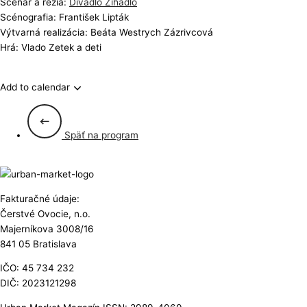
Scenár a réžia:
Divadlo Žihadlo
Scénografia: František Lipták
Výtvarná realizácia: Beáta Westrych Zázrivcová
Hrá: Vlado Zetek a deti
Add to calendar
Späť na program
Fakturačné údaje:
Čerstvé Ovocie, n.o.
Majerníkova 3008/16
841 05 Bratislava
IČO: 45 734 232
DIČ: 2023121298