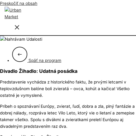
Preskočiť na obsah
Späť na program
Divadlo Žihadlo: Udatná posádka
Predstavenie vychádza z historického faktu, že prvými letcami v
teplovzdušnom balóne boli zvieratá – ovca, kohút a kačica! Všetko
ostatné je vymyslené.
Príbeh o spoznávaní Európy, zvierat, ľudí, dobra a zla, plný fantázie a
dobrej nálady, rozpráva letec Vilo Leto, ktorý vie o lietaní a zemepise
takmer všetko. Spolu s divákmi a zvieratkami preletí Európou aj
divadelným predstavením raz dva.