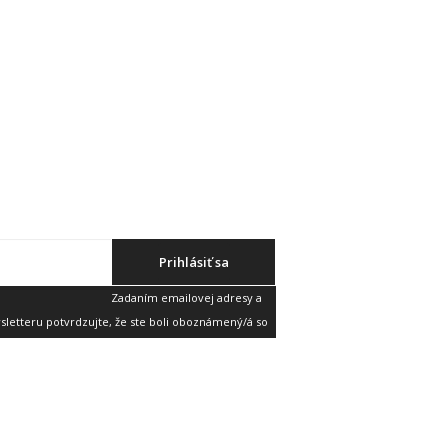
Prihlásiť sa
Zadaním emailovej adresy a
etteru potvrdzujte, že ste boli oboznámený/á so
v
a súhlasíte s nimi.
. Zistite viac a
webujte s ľahkosťou
.