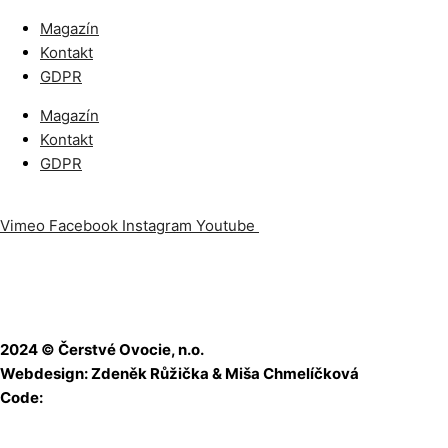
Magazín
Kontakt
GDPR
Magazín
Kontakt
GDPR
Vimeo
Facebook
Instagram
Youtube
Odoberajte náš newslet
2024 © Čerstvé Ovocie, n.o.
Webdesign: Zdeněk Růžička & Miša Chmelíčková
Code:
Martin Rejsa
Revitalizáciu webstránky z verejných zdrojov podporil
Fond n