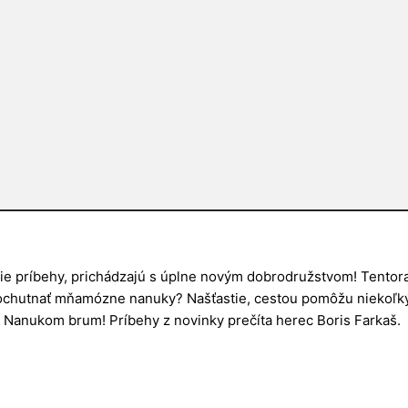
 príbehy, prichádzajú s úplne novým dobrodružstvom! Tentoraz 
a ochutnať mňamózne nanuky? Našťastie, cestou pomôžu niekoľký
Nanukom brum! Príbehy z novinky prečíta herec Boris Farkaš.