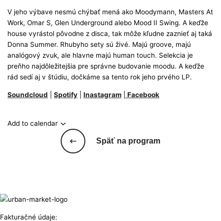
V jeho výbave nesmú chýbať mená ako Moodymann, Masters At
Work, Omar S, Glen Underground alebo Mood II Swing. A keďže
house vyrástol pôvodne z disca, tak môže kľudne zaznieť aj taká
Donna Summer. Rhubyho sety sú živé. Majú groove, majú
analógový zvuk, ale hlavne majú human touch. Selekcia je
preňho najdôležitejšia pre správne budovanie moodu. A keďže
rád sedí aj v štúdiu, dočkáme sa tento rok jeho prvého LP.
Soundcloud
|
Spotify
|
Inastagram
|
Facebook
Add to calendar
Späť na program
Fakturačné údaje: