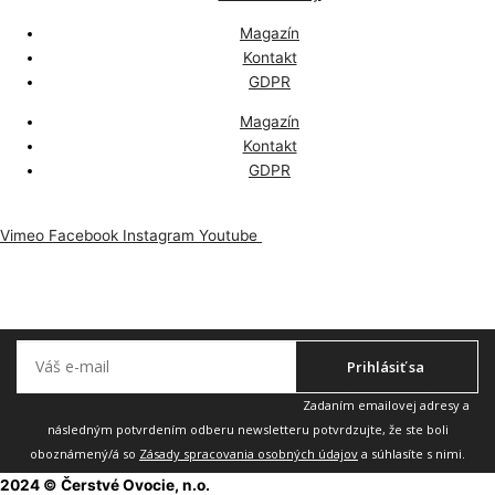
Magazín
Kontakt
GDPR
Magazín
Kontakt
GDPR
Vimeo
Facebook
Instagram
Youtube
Odoberajte náš newsletter, aby vám nič neuniklo.
Prihlásiť sa
Zadaním emailovej adresy a
následným potvrdením odberu newsletteru potvrdzujte, že ste boli
oboznámený/á so
Zásady spracovania osobných údajov
a súhlasíte s nimi.
2024 © Čerstvé Ovocie, n.o.