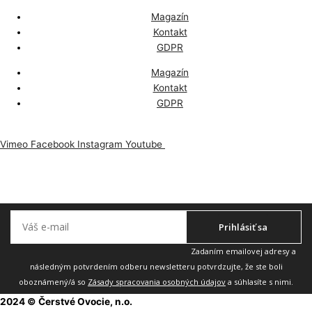
Magazín
Kontakt
GDPR
Magazín
Kontakt
GDPR
Vimeo
Facebook
Instagram
Youtube
Odoberajte náš newsletter, aby vám nič neuniklo.
Prihlásiť sa
Zadaním emailovej adresy a
následným potvrdením odberu newsletteru potvrdzujte, že ste boli
oboznámený/á so
Zásady spracovania osobných údajov
a súhlasíte s nimi.
2024 © Čerstvé Ovocie, n.o.