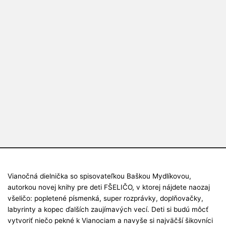
Vianočná dielnička so spisovateľkou Baškou Mydlíkovou,
autorkou novej knihy pre deti FŠELIČO
, v ktorej nájdete naozaj
všeličo: popletené písmenká, super rozprávky, doplňovačky,
labyrinty a kopec ďalších zaujímavých vecí.
Deti si budú môcť
vytvoriť niečo pekné k Vianociam a navyše si najväčší šikovníci