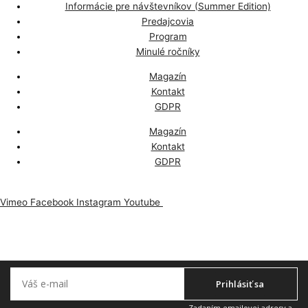
Informácie pre návštevníkov (Summer Edition)
Predajcovia
Program
Minulé ročníky
Magazín
Kontakt
GDPR
Magazín
Kontakt
GDPR
Vimeo
Facebook
Instagram
Youtube
Odoberajte náš newsletter, aby vám nič neuniklo.
Prihlásiť sa
Zadaním emailovej adresy a