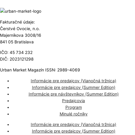
Fakturačné údaje:
Čerstvé Ovocie, n.o.
Majerníkova 3008/16
841 05 Bratislava
IČO: 45 734 232
DIČ: 2023121298
Urban Market Magazín ISSN: 2989-4069
Informácie pre predajcov (Vianočná tržnica)
Informácie pre predajcov (Summer Edition)
Informácie pre návštevníkov (Summer Edition)
Predajcovia
Program
Minulé ročníky
Informácie pre predajcov (Vianočná tržnica)
Informácie pre predajcov (Summer Edition)