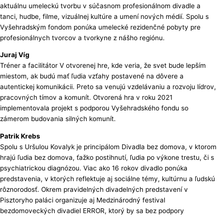
aktuálnu umeleckú tvorbu v súčasnom profesionálnom divadle a
tanci, hudbe, filme, vizuálnej kultúre a umení nových médií. Spolu s
Vyšehradským fondom ponúka umelecké rezidenčné pobyty pre
profesionálnych tvorcov a tvorkyne z nášho regiónu.
Juraj Víg
Tréner a facilitátor V otvorenej hre, kde veria, že svet bude lepším
miestom, ak budú mať ľudia vzťahy postavené na dôvere a
autentickej komunikácii. Preto sa venujú vzdelávaniu a rozvoju lídrov,
pracovných tímov a komunít. Otvorená hra v roku 2021
implementovala projekt s podporou Vyšehradského fondu so
zámerom budovania silných komunít.
Patrik Krebs
Spolu s Uršulou Kovalyk je principálom Divadla bez domova, v ktorom
hrajú ľudia bez domova, ťažko postihnutí, ľudia po výkone trestu, či s
psychiatrickou diagnózou. Viac ako 16 rokov divadlo ponúka
predstavenia, v ktorých reflektuje aj sociálne témy, kultúrnu a ľudskú
rôznorodosť. Okrem pravidelných divadelných predstavení v
Pisztoryho paláci organizuje aj Medzinárodný festival
bezdomoveckých divadiel ERROR, ktorý by sa bez podpory