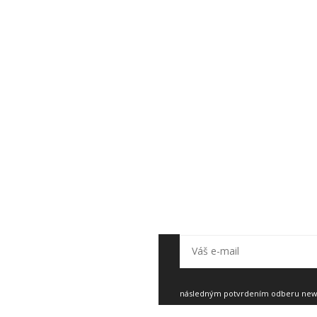
ter, aby vám nič neuniklo.
následným potvrdením odberu newsl
Zásady spracovania osobných údajo