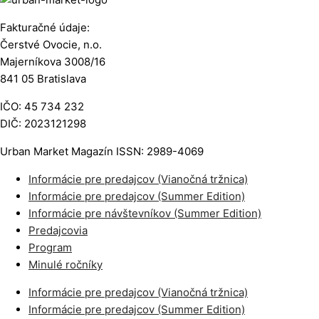
Fakturačné údaje:
Čerstvé Ovocie, n.o.
Majerníkova 3008/16
841 05 Bratislava
IČO: 45 734 232
DIČ: 2023121298
Urban Market Magazín ISSN: 2989-4069
Informácie pre predajcov (Vianočná tržnica)
Informácie pre predajcov (Summer Edition)
Informácie pre návštevníkov (Summer Edition)
Predajcovia
Program
Minulé ročníky
Informácie pre predajcov (Vianočná tržnica)
Informácie pre predajcov (Summer Edition)