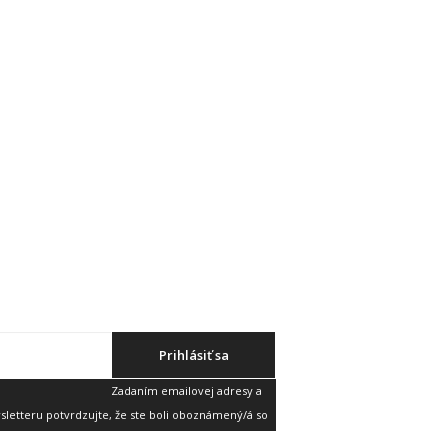
Prihlásiť sa
Zadaním emailovej adresy a
etteru potvrdzujte, že ste boli oboznámený/á so
v
a súhlasíte s nimi.