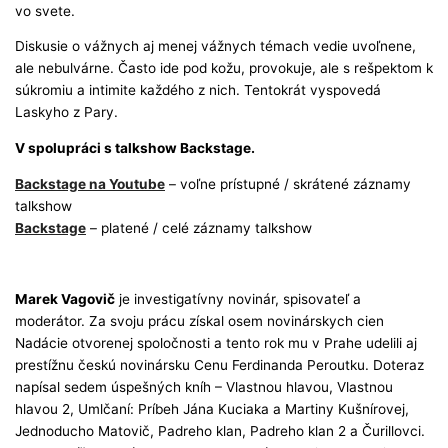
vo svete.
Diskusie o vážnych aj menej vážnych témach vedie uvoľnene,
ale nebulvárne. Často ide pod kožu, provokuje, ale s rešpektom k
súkromiu a intimite každého z nich. Tentokrát vyspovedá
Laskyho z Pary.
V spolupráci s talkshow Backstage.
Backstage na Youtube
– voľne prístupné / skrátené záznamy
talkshow
Backstage
– platené / celé záznamy talkshow
Marek Vagovič
je investigatívny novinár, spisovateľ a
moderátor. Za svoju prácu získal osem novinárskych cien
Nadácie otvorenej spoločnosti a tento rok mu v Prahe udelili aj
prestížnu českú novinársku Cenu Ferdinanda Peroutku. Doteraz
napísal sedem úspešných kníh – Vlastnou hlavou, Vlastnou
hlavou 2, Umlčaní: Príbeh Jána Kuciaka a Martiny Kušnírovej,
Jednoducho Matovič, Padreho klan, Padreho klan 2 a Čurillovci.