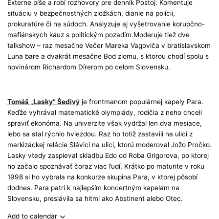
Externe píše a robí rozhovory pre denník Postoj. Komentuje
situáciu v bezpečnostných zložkách, dianie na polícii,
prokuratúre či na súdoch. Analyzuje aj vyšetrovanie korupčno-
mafiánskych káuz s politickým pozadím.Moderuje tiež dve
talkshow – raz mesačne Večer Mareka Vagoviča v bratislavskom
Luna bare a dvakrát mesačne Bod zlomu, s ktorou chodí spolu s
novinárom Richardom Dírerom po celom Slovensku.
Tomáš
„
Lasky“ Šedivý
je frontmanom populárnej kapely Para.
Keďže vyhrával matematické olympiády, rodičia z neho chceli
spraviť ekonóma. Na univerzite však vydržal len dva mesiace,
lebo sa stal rýchlo hviezdou. Raz ho totiž zastavili na ulici z
markizáckej relácie Slávici na ulici, ktorú moderoval Jožo Pročko.
Lasky vtedy zaspieval skladbu Edo od Roba Grigorova, po ktorej
ho začalo spoznávať čoraz viac ľudí. Krátko po maturite v roku
1998 si ho vybrala na konkurze skupina Para, v ktorej pôsobí
dodnes. Para patrí k najlepším koncertným kapelám na
Slovensku, preslávila sa hitmi ako Abstinent alebo Otec.
Add to calendar