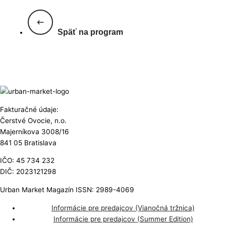
Späť na program
Fakturačné údaje:
Čerstvé Ovocie, n.o.
Majerníkova 3008/16
841 05 Bratislava
IČO: 45 734 232
DIČ: 2023121298
Urban Market Magazín ISSN: 2989-4069
Informácie pre predajcov (Vianočná tržnica)
Informácie pre predajcov (Summer Edition)