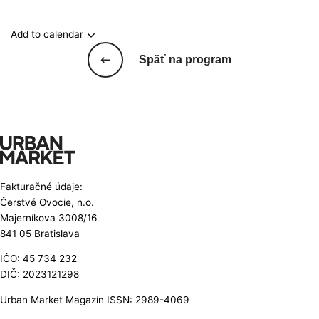
Add to calendar
Späť na program
Fakturačné údaje:
Čerstvé Ovocie, n.o.
Majerníkova 3008/16
841 05 Bratislava
IČO: 45 734 232
DIČ: 2023121298
Urban Market Magazín ISSN: 2989-4069