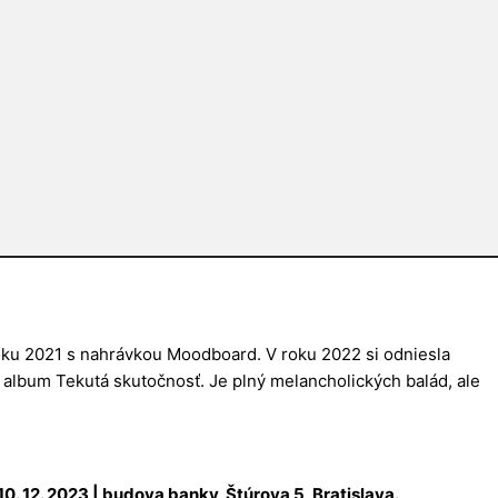
roku 2021 s nahrávkou Moodboard. V roku 2022 si odniesla
album Tekutá skutočnosť. Je plný melancholických balád, ale
 10. 12. 2023 | budova banky, Štúrova 5, Bratislava.