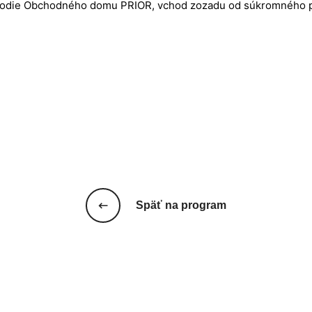
hodie Obchodného domu PRIOR, vchod zozadu od súkromného p
Späť na program