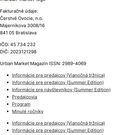
Fakturačné údaje:
Čerstvé Ovocie, n.o.
Majerníkova 3008/16
841 05 Bratislava
IČO: 45 734 232
DIČ: 2023121298
Urban Market Magazín ISSN: 2989-4069
Informácie pre predajcov (Vianočná tržnica)
Informácie pre predajcov (Summer Edition)
Informácie pre návštevníkov (Summer Edition)
Predajcovia
Program
Minulé ročníky
Informácie pre predajcov (Vianočná tržnica)
Informácie pre predajcov (Summer Edition)