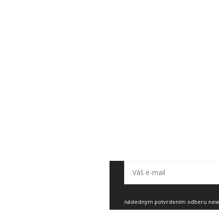
ter, aby vám nič neuniklo.
následným potvrdením odberu newsl
Zásady spracovania osobných údajo