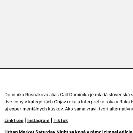
Dominika Rusnáková alias Call Dominika je mladá slovenská 
dve ceny v kategóriách Objav roka a Interpretka roka v Ruk
aj experimentálnych kúskov.
Ako sama vraví, tvorí alternatívn
Linktr.ee
|
Instagram
|
TikTok
Urban Market Saturday Night sa koná v rámci zimnej edíci