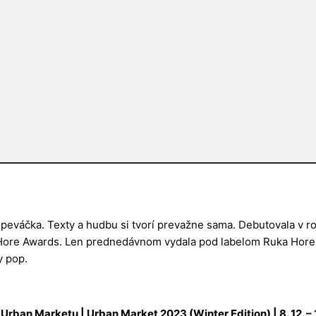
speváčka. Texty a hudbu si tvorí prevažne sama. Debutovala v 
a Hore Awards. Len prednedávnom vydala pod labelom Ruka Hore 
y pop.
e Urban Marketu
| Urban Market 2023 (Winter Edition) | 8. 12. –