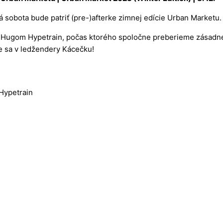
á sobota bude patriť
(pre-)afterke zimnej edície Urban Marketu
 Hugom Hypetrain, počas ktorého spoločne preberieme zásadné
e sa v ledžendery Kácečku!
Hypetrain