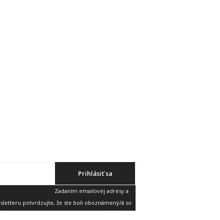
Prihlásiť sa
Zadaním emailovej adresy a
etteru potvrdzujte, že ste boli oboznámený/á so
v
a súhlasíte s nimi.