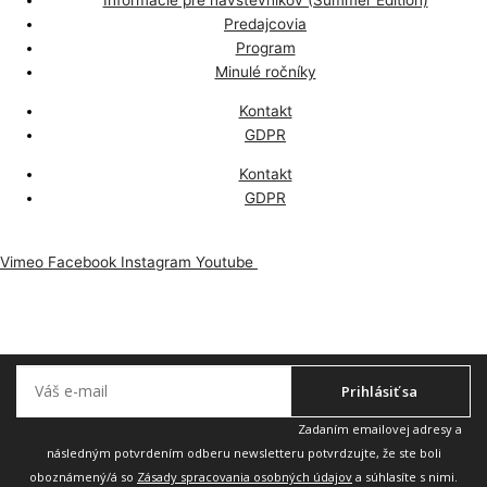
Informácie pre návštevníkov (Summer Edition)
Predajcovia
Program
Minulé ročníky
Kontakt
GDPR
Kontakt
GDPR
Vimeo
Facebook
Instagram
Youtube
Odoberajte náš newsletter, aby vám nič neuniklo.
Prihlásiť sa
Zadaním emailovej adresy a
následným potvrdením odberu newsletteru potvrdzujte, že ste boli
oboznámený/á so
Zásady spracovania osobných údajov
a súhlasíte s nimi.