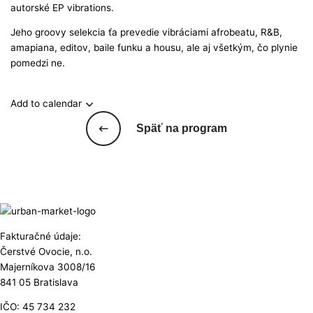
autorské EP vibrations.
Jeho groovy selekcia ťa prevedie vibráciami afrobeatu, R&B,
amapiana, editov, baile funku a housu, ale aj všetkým, čo plynie
pomedzi ne.
Add to calendar
Späť na program
Fakturačné údaje:
Čerstvé Ovocie, n.o.
Majerníkova 3008/16
841 05 Bratislava
IČO: 45 734 232