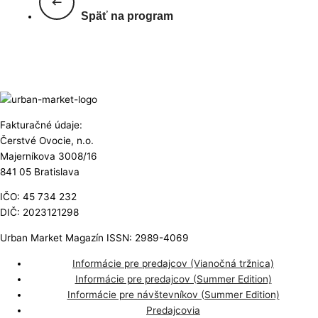
Späť na program
Fakturačné údaje:
Čerstvé Ovocie, n.o.
Majerníkova 3008/16
841 05 Bratislava
IČO: 45 734 232
DIČ: 2023121298
Urban Market Magazín ISSN: 2989-4069
Informácie pre predajcov (Vianočná tržnica)
Informácie pre predajcov (Summer Edition)
Informácie pre návštevníkov (Summer Edition)
Predajcovia