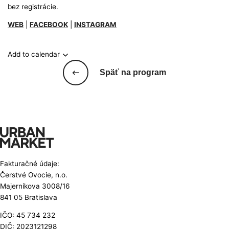
bez registrácie.
WEB
|
FACEBOOK
|
INSTAGRAM
Add to calendar
Späť na program
Fakturačné údaje:
Čerstvé Ovocie, n.o.
Majerníkova 3008/16
841 05 Bratislava
IČO: 45 734 232
DIČ: 2023121298