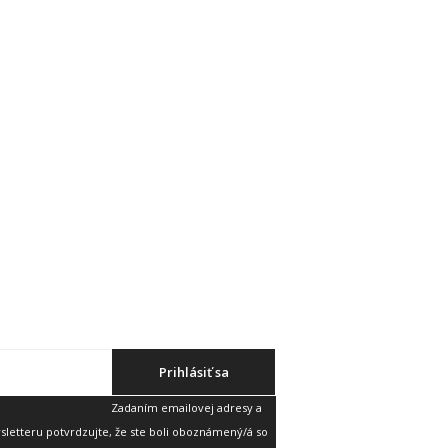
Prihlásiť sa
Zadaním emailovej adresy a
etteru potvrdzujte, že ste boli oboznámený/á so