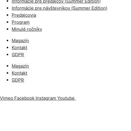
Informácie pre predajcov (Summer Edition)
Informácie pre návštevníkov (Summer Edition)
Predajcovia
Program
Minulé ročníky
Magazín
Kontakt
GDPR
Magazín
Kontakt
GDPR
Vimeo
Facebook
Instagram
Youtube
Odoberajte náš newslet