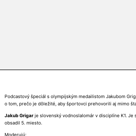
Podcastový špeciál s olympijským medailistom Jakubom Gri
o tom, prečo je dôležité, aby športovci prehovorili aj mimo š
Jakub Grigar
je slovenský vodnoslalomár v disciplíne K1. Je 
obsadil 5. miesto.
Moderujú: