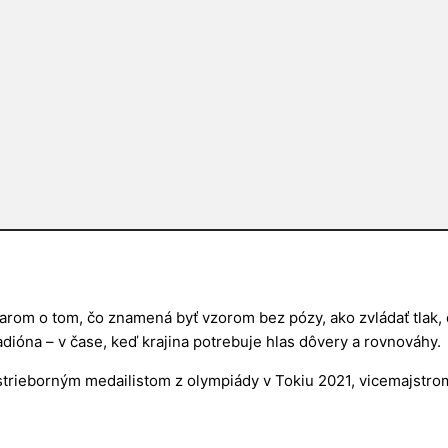
garom
o tom, čo znamená byť vzorom bez pózy, ako zvládať tlak, d
tadióna – v čase, keď krajina potrebuje hlas dôvery a rovnováhy.
strieborným medailistom z olympiády v Tokiu 2021, vicemajstrom