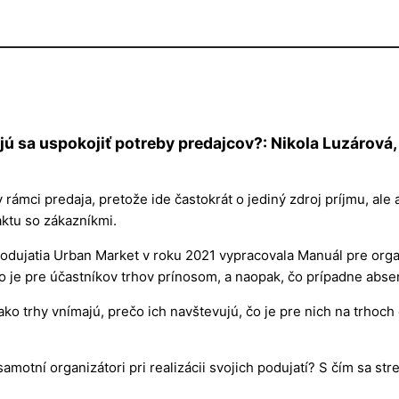
jú sa uspokojiť potreby predajcov?: Nikola Luzárová,
 rámci predaja, pretože ide častokrát o jediný zdroj príjmu, ale 
aktu so zákazníkmi.
odujatia Urban Market v roku 2021 vypracovala Manuál pre organ
 je pre účastníkov trhov prínosom, a naopak, čo prípadne absent
, ako trhy vnímajú, prečo ich navštevujú, čo je pre nich na trho
motní organizátori pri realizácii svojich podujatí? S čím sa st