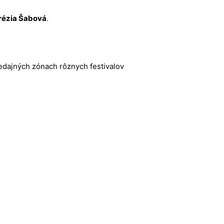
rézia Šabová
.
predajných zónach rôznych festivalov