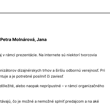
 Petra Molnárová, Jana
aj v rámci prezentácie. Na internete sú niektorí tvorcovia
izátorov dizajnérskych trhov a širšiu odbornú verejnosť. Pri
uje a je potrebné posilniť či zaviesť
ch dôležité, alebo naopak neprípustné – v rámci organizačného
retávajú, čo je možné a nemožné splniť predajcom a na aké