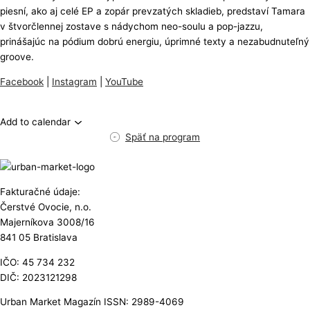
piesní, ako aj celé EP a zopár prevzatých skladieb, predstaví Tamara
v štvorčlennej zostave s nádychom neo-soulu a pop-jazzu,
prinášajúc na pódium dobrú energiu, úprimné texty a nezabudnuteľný
groove.
Facebook
|
Instagram
|
YouTube
Add to calendar
Späť na program
Fakturačné údaje:
Čerstvé Ovocie, n.o.
Majerníkova 3008/16
841 05 Bratislava
IČO: 45 734 232
DIČ: 2023121298
Urban Market Magazín ISSN: 2989-4069