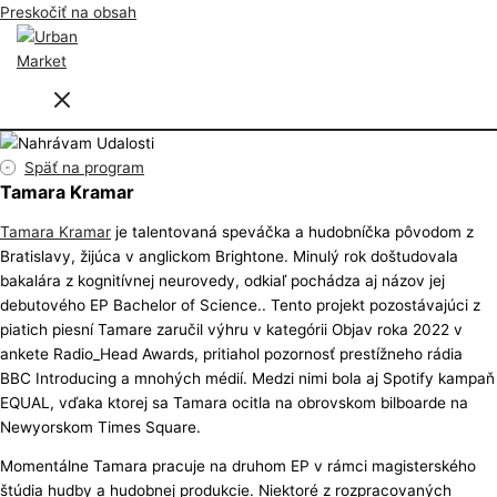
Preskočiť na obsah
Späť na program
Tamara Kramar
Tamara Kramar
je talentovaná speváčka a hudobníčka pôvodom z
Bratislavy, žijúca v anglickom Brightone. Minulý rok doštudovala
bakalára z kognitívnej neurovedy, odkiaľ pochádza aj názov jej
debutového EP Bachelor of Science.. Tento projekt pozostávajúci z
piatich piesní Tamare zaručil výhru v kategórii Objav roka 2022 v
ankete
Radio_Head Awards
, pritiahol pozornosť prestížneho rádia
BBC Introducing a mnohých médií. Medzi nimi bola aj Spotify kampaň
EQUAL, vďaka ktorej sa Tamara ocitla na obrovskom bilboarde na
Newyorskom Times Square.
Momentálne Tamara pracuje na druhom EP v rámci magisterského
štúdia hudby a hudobnej produkcie. Niektoré z rozpracovaných