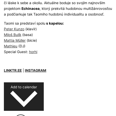
či láske k sebe a okoliu. Aktuálne boduje so svojím najnovším
projektom
Echinacea
, ktorý prekvitá hudobnou multižánrovosťou
a podčiarkuje tak Taomiho hudobnú individualitu a osobnosť.
Taomi sa predstaví spolu
s kapelou:
Peter Kunzo
(klavír)
Miloš Bulík
(basa)
Mattia Müller
(bicie)
Mathieu
(DJ)
Special Guest:
horhi
LINKTR.EE
|
INSTAGRAM
Add to calendar