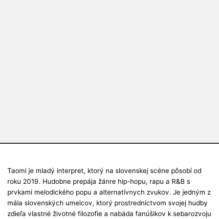
Taomi je mladý interpret, ktorý na slovenskej scéne pôsobí od
roku 2019. Hudobne prepája žánre hip-hopu, rapu a R&B s
prvkami melodického popu a alternatívnych zvukov. Je jedným z
mála slovenských umelcov, ktorý prostredníctvom svojej hudby
zdieľa vlastné životné filozofie a nabáda fanúšikov k sebarozvoju