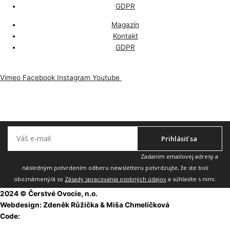
GDPR
Magazín
Kontakt
GDPR
Vimeo
Facebook
Instagram
Youtube
Odoberajte náš newsletter, aby vám nič neuniklo.
Prihlásiť sa
Zadaním emailovej adresy a
následným potvrdením odberu newsletteru potvrdzujte, že ste boli
oboznámený/á so
Zásady spracovania osobných údajov
a súhlasíte s nimi.
2024 © Čerstvé Ovocie, n.o.
Webdesign: Zdeněk Růžička & Miša Chmelíčková
Code:
Martin Rejsa