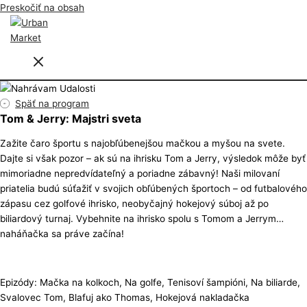
Preskočiť na obsah
Späť na program
Tom & Jerry: Majstri sveta
Zažite čaro športu s najobľúbenejšou mačkou a myšou na svete.
Dajte si však pozor – ak sú na ihrisku Tom a Jerry, výsledok môže byť
mimoriadne nepredvídateľný a poriadne zábavný! Naši milovaní
priatelia budú súťažiť v svojich obľúbených športoch – od futbalového
zápasu cez golfové ihrisko, neobyčajný hokejový súboj až po
biliardový turnaj. Vybehnite na ihrisko spolu s Tomom a Jerrym…
naháňačka sa práve začína!
Epizódy: Mačka na kolkoch, Na golfe, Tenisoví šampióni, Na biliarde,
Svalovec Tom, Blafuj ako Thomas, Hokejová nakladačka