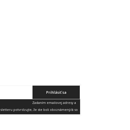
Prihlásiť sa
Zadaním emailovej adresy a
etteru potvrdzujte, že ste boli oboznámený/á so
v
a súhlasíte s nimi.