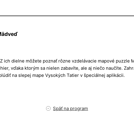
 Mädveď
. Z ich dielne môžete poznať rôzne vzdelávacie mapové puzzle M
ier, vďaka ktorým sa nielen zabavíte, ale aj niečo naučíte. Zah
údiť na slepej mape Vysokých Tatier v špeciálnej aplikácii.
Späť na program