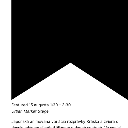
Featured
15 augusta 1:30
-
3:30
Urban Market Stage
Japonská animovaná variácia rozprávky Kráska a zviera o
dospievajúcom dievčati žijúcom v dvoch svetoch. Vo svojej