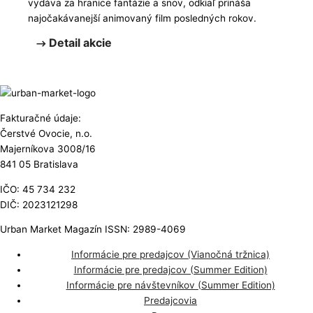
vydáva za hranice fantázie a snov, odkiaľ prináša
najočakávanejší animovaný film posledných rokov.
Detail akcie
Fakturačné údaje:
Čerstvé Ovocie, n.o.
Majerníkova 3008/16
841 05 Bratislava
IČO: 45 734 232
DIČ: 2023121298
Urban Market Magazín ISSN: 2989-4069
Informácie pre predajcov (Vianočná tržnica)
Informácie pre predajcov (Summer Edition)
Informácie pre návštevníkov (Summer Edition)
Predajcovia