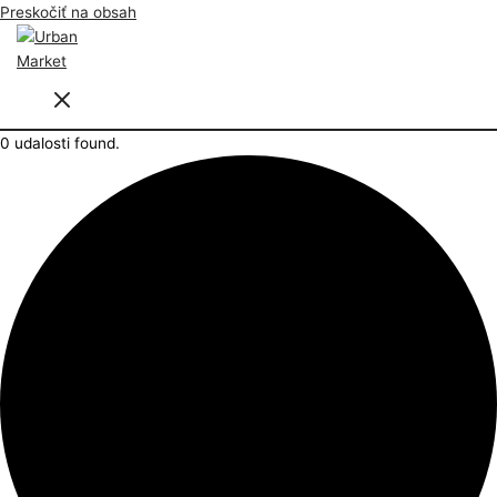
Preskočiť na obsah
0 udalosti found.