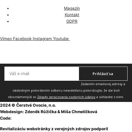
Magazín
Kontakt
GDPR
Vimeo
Facebook
Instagram
Youtube
Odoberajte náš newsletter, aby vám nič neuniklo.
Prihlásiť sa
Zadaním emailovej adresy a
následným potvrdením odberu newsletteru potvrdzujte, že ste boli
oboznámený/á so
Zásady spracovania osobných údajov
a súhlasíte s nimi.
2024 © Čerstvé Ovocie, n.o.
Webdesign: Zdeněk Růžička & Miša Chmelíčková
Code:
Martin Rejsa
Revitalizáciu webstránky z verejných zdrojov podporil
Fond na