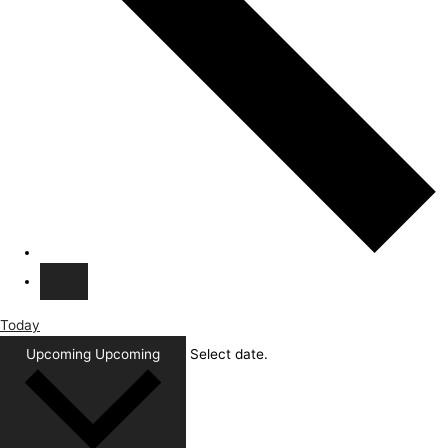
Today
Upcoming
Upcoming
Select date.