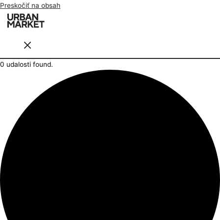
Preskočiť na obsah
0 udalosti found.