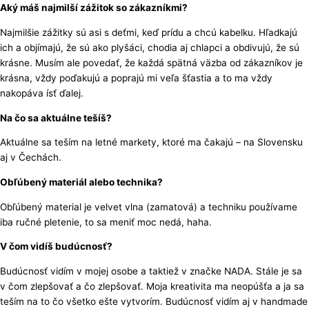
Aký máš najmilší zážitok so zákazníkmi?
Najmilšie zážitky sú asi s deťmi, keď prídu a chcú kabelku. Hľadkajú
ich a objímajú, že sú ako plyšáci, chodia aj chlapci a obdivujú, že sú
krásne. Musím ale povedať, že každá spätná väzba od zákazníkov je
krásna, vždy poďakujú a poprajú mi veľa šťastia a to ma vždy
nakopáva ísť ďalej.
Na čo sa aktuálne tešíš?
Aktuálne sa teším na letné markety, ktoré ma čakajú – na Slovensku
aj v Čechách.
Obľúbený materiál alebo technika?
Obľúbený material je velvet vlna (zamatová) a techniku používame
iba ručné pletenie, to sa meniť moc nedá, haha.
V čom vidíš budúcnosť?
Budúcnosť vidím v mojej osobe a taktiež v značke NADA. Stále je sa
v čom zlepšovať a čo zlepšovať. Moja kreativita ma neopúšťa a ja sa
teším na to čo všetko ešte vytvorím. Budúcnosť vidím aj v handmade