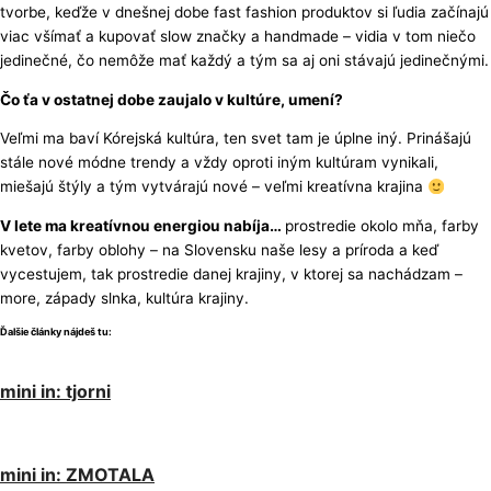
tvorbe, keďže v dnešnej dobe fast fashion produktov si ľudia začínajú
viac všímať a kupovať slow značky a handmade – vidia v tom niečo
jedinečné, čo nemôže mať každý a tým sa aj oni stávajú jedinečnými.
Čo ťa v ostatnej dobe zaujalo v kultúre, umení?
Veľmi ma baví Kórejská kultúra, ten svet tam je úplne iný. Prinášajú
stále nové módne trendy a vždy oproti iným kultúram vynikali,
miešajú štýly a tým vytvárajú nové – veľmi kreatívna krajina
V lete ma kreatívnou energiou nabíja…
prostredie okolo mňa, farby
kvetov, farby oblohy – na Slovensku naše lesy a príroda a keď
vycestujem, tak prostredie danej krajiny, v ktorej sa nachádzam –
more, západy slnka, kultúra krajiny.
Ďalšie články nájdeš tu:
mini in: tjorni
mini in: ZMOTALA