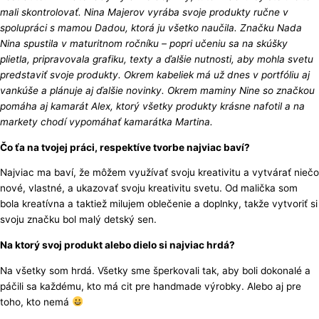
mali skontrolovať. Nina Majerov vyrába svoje produkty ručne v
spolupráci s mamou Dadou, ktorá ju všetko naučila. Značku Nada
Nina spustila v maturitnom ročníku – popri učeniu sa na skúšky
plietla, pripravovala grafiku, texty a ďalšie nutnosti, aby mohla svetu
predstaviť svoje produkty. Okrem kabeliek má už dnes v portfóliu aj
vankúše a plánuje aj ďalšie novinky. Okrem maminy Nine so značkou
pomáha aj kamarát Alex, ktorý všetky produkty krásne nafotil a na
markety chodí vypomáhať kamarátka Martina.
Čo ťa na tvojej práci, respektíve tvorbe najviac baví?
Najviac ma baví, že môžem využívať svoju kreativitu a vytvárať niečo
nové, vlastné, a ukazovať svoju kreativitu svetu. Od malička som
bola kreatívna a taktiež milujem oblečenie a doplnky, takže vytvoriť si
svoju značku bol malý detský sen.
Na ktorý svoj produkt alebo dielo si najviac hrdá?
Na všetky som hrdá. Všetky sme šperkovali tak, aby boli dokonalé a
páčili sa každému, kto má cit pre handmade výrobky. Alebo aj pre
toho, kto nemá