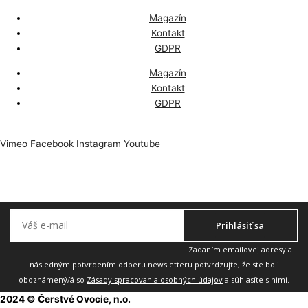
Magazín
Kontakt
GDPR
Magazín
Kontakt
GDPR
Vimeo
Facebook
Instagram
Youtube
Odoberajte náš newsletter, aby vám nič neuniklo.
Prihlásiť sa
Zadaním emailovej adresy a
následným potvrdením odberu newsletteru potvrdzujte, že ste boli
oboznámený/á so
Zásady spracovania osobných údajov
a súhlasíte s nimi.
2024 © Čerstvé Ovocie, n.o.