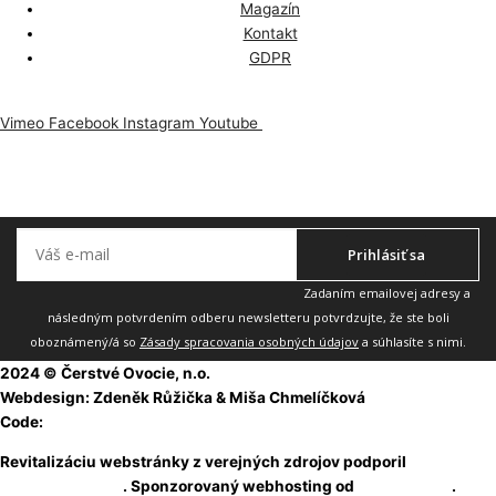
Magazín
Kontakt
GDPR
Vimeo
Facebook
Instagram
Youtube
Odoberajte náš newsletter, aby vám nič neuniklo.
Prihlásiť sa
Zadaním emailovej adresy a
následným potvrdením odberu newsletteru potvrdzujte, že ste boli
oboznámený/á so
Zásady spracovania osobných údajov
a súhlasíte s nimi.
2024 © Čerstvé Ovocie, n.o.
Webdesign: Zdeněk Růžička & Miša Chmelíčková
Code:
Martin Rejsa
Revitalizáciu webstránky z verejných zdrojov podporil
Fond na
podporu umenia
. Sponzorovaný webhosting od
WebSupport
.