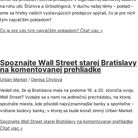
na rohu ulíc Štúrova a Grösslingová. V duchu našej témy – poklad –
sme sa hŕstky našich vystavujúcich predajcov spýtali, čo je pre nich
tým najväčším pokladom?
Čo je pre vás tým najväčším pokladom?
Čítať viac »
Spoznajte Wall Street starej Bratislavy
na komentovanej prehliadke
Urban Market
/
Denisa Chylová
Vedeli ste, že aj Bratislava mala na prelome 19. a 20. storočia svoju
Wall Street? Vydajte sa s nami na jedinečnú prechádzku, na ktorej
spoznáte miesta, kde pôsobili najvýznamnejšie banky a sporiteľne –
vrátane budovy banky, v ktorej sa bude konať zimný Urban Market.
Spoznajte Wall Street starej Bratislavy na komentovanej prehliadke
Čítať viac »