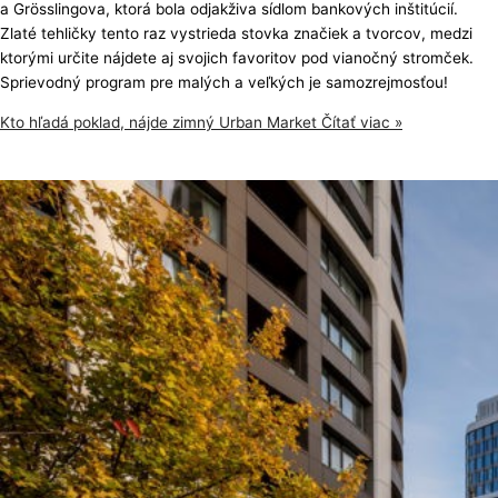
a Grösslingova, ktorá bola odjakživa sídlom bankových inštitúcií.
Zlaté tehličky tento raz vystrieda stovka značiek a tvorcov, medzi
ktorými určite nájdete aj svojich favoritov pod vianočný stromček.
Sprievodný program pre malých a veľkých je samozrejmosťou!
Kto hľadá poklad, nájde zimný Urban Market
Čítať viac »