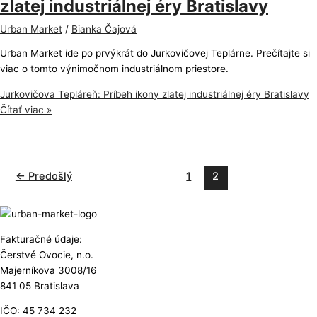
zlatej industriálnej éry Bratislavy
Urban Market
/
Bianka Čajová
Urban Market ide po prvýkrát do Jurkovičovej Teplárne. Prečítajte si
viac o tomto výnimočnom industriálnom priestore.
Jurkovičova Tepláreň: Príbeh ikony zlatej industriálnej éry Bratislavy
Čítať viac »
←
Predošlý
1
2
Fakturačné údaje:
Čerstvé Ovocie, n.o.
Majerníkova 3008/16
841 05 Bratislava
IČO: 45 734 232